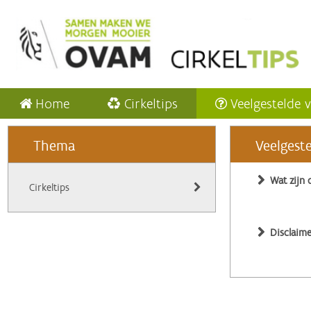
Home
Cirkeltips
Veelgestelde 
Thema
Veelgest
Wat zijn 
Cirkeltips
Disclaime