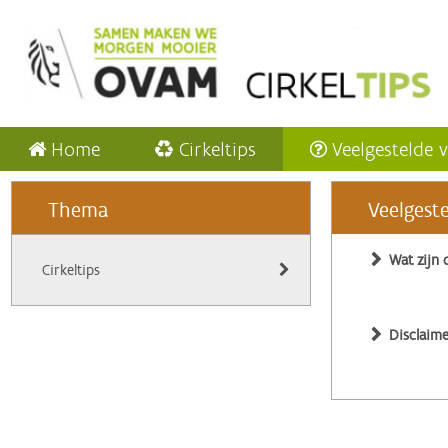
Home
Cirkeltips
Veelgestelde 
Thema
Veelgest
Wat zijn 
Cirkeltips
Disclaime