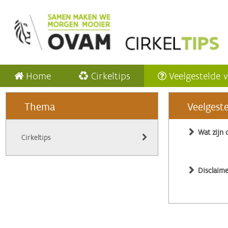
Home
Cirkeltips
Veelgestelde 
Thema
Veelgest
Wat zijn 
Cirkeltips
Disclaime