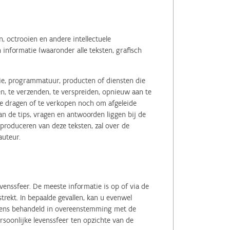
 octrooien en andere intellectuele
informatie (waaronder alle teksten, grafisch
tie, programmatuur, producten of diensten die
n, te verzenden, te verspreiden, opnieuw aan te
r te dragen of te verkopen noch om afgeleide
 de tips, vragen en antwoorden liggen bij de
eproduceren van deze teksten, zal over de
auteur.
enssfeer. De meeste informatie is op of via de
ekt. In bepaalde gevallen, kan u evenwel
evens behandeld in overeenstemming met de
soonlijke levenssfeer ten opzichte van de