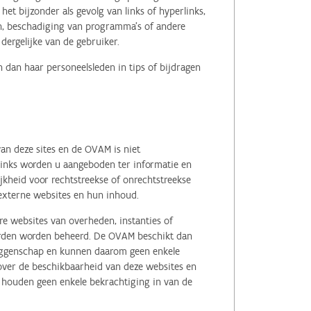
het bijzonder als gevolg van links of hyperlinks,
en, beschadiging van programma's of andere
ergelijke van de gebruiker.
 dan haar personeelsleden in tips of bijdragen
an deze sites en de OVAM is niet
 links worden u aangeboden ter informatie en
kheid voor rechtstreekse of onrechtstreekse
e externe websites en hun inhoud.
e websites van overheden, instanties of
erden worden beheerd. De OVAM beschikt dan
zeggenschap en kunnen daarom geen enkele
 over de beschikbaarheid van deze websites en
, houden geen enkele bekrachtiging in van de