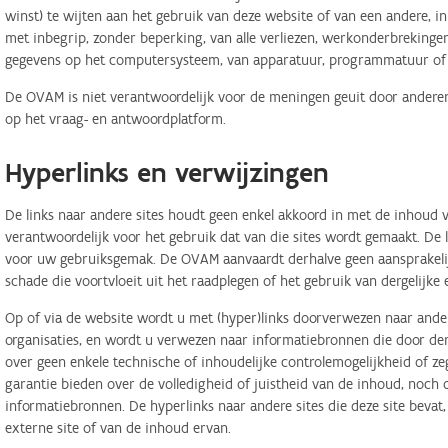
winst) te wijten aan het gebruik van deze website of van een andere, in 
met inbegrip, zonder beperking, van alle verliezen, werkonderbreking
gegevens op het computersysteem, van apparatuur, programmatuur of d
De OVAM is niet verantwoordelijk voor de meningen geuit door anderen
op het vraag- en antwoordplatform.
Hyperlinks en verwijzingen
De links naar andere sites houdt geen enkel akkoord in met de inhoud v
verantwoordelijk voor het gebruik dat van die sites wordt gemaakt. De
voor uw gebruiksgemak. De OVAM aanvaardt derhalve geen aansprakelij
schade die voortvloeit uit het raadplegen of het gebruik van dergelijk
Op of via de website wordt u met (hyper)links doorverwezen naar ander
organisaties, en wordt u verwezen naar informatiebronnen die door d
over geen enkele technische of inhoudelijke controlemogelijkheid of 
garantie bieden over de volledigheid of juistheid van de inhoud, noch
informatiebronnen. De hyperlinks naar andere sites die deze site bevat
externe site of van de inhoud ervan.