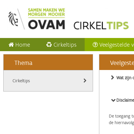
Home
Cirkeltips
Veelgestelde 
Thema
Veelgest
Wat zijn 
Cirkeltips
Disclaime
De toegang to
de hiernavol