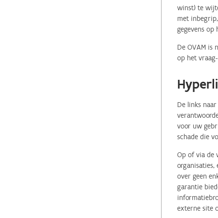
winst) te wij
met inbegrip,
gegevens op 
De OVAM is ni
op het vraag-
Hyperl
De links naar
verantwoordel
voor uw gebr
schade die vo
Op of via de 
organisaties
over geen enk
garantie bied
informatiebro
externe site 