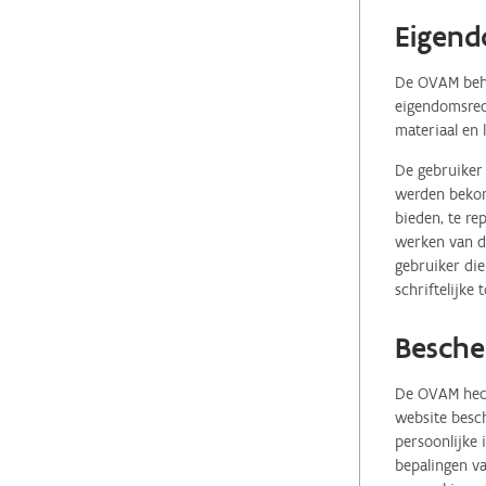
Eigend
De OVAM behou
eigendomsrech
materiaal en 
De gebruiker 
werden bekome
bieden, te re
werken van de
gebruiker die
schriftelijke
Besche
De OVAM hecht
website besch
persoonlijke
bepalingen va