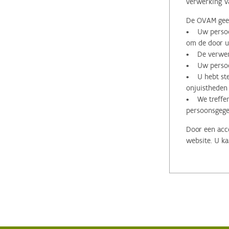
verwerking v
De OVAM geeft
• Uw persoon
om de door u 
• De verwerk
• Uw persoon
• U hebt stee
onjuistheden
• We treffen
persoonsgege
Door een acco
website. U ka