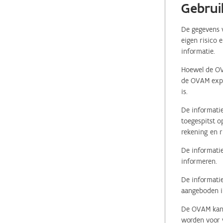
Gebrui
De gegevens v
eigen risico 
informatie.
Hoewel de OVA
de OVAM expli
is.
De informatie
toegespitst o
rekening en r
De informatie
informeren.
De informatie
aangeboden in
De OVAM kan i
worden voor v