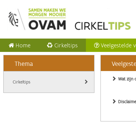
Home
Cirkeltips
Veelgestelde 
Thema
Veelgest
Wat zijn 
Cirkeltips
Disclaime