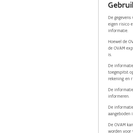
Gebrui
De gegevens v
eigen risico 
informatie.
Hoewel de OVA
de OVAM expli
is.
De informatie
toegespitst o
rekening en r
De informatie
informeren.
De informatie
aangeboden in
De OVAM kan i
worden voor v