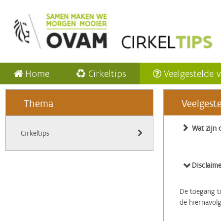
Home
Cirkeltips
Veelgestelde 
Thema
Veelgest
Wat zijn 
Cirkeltips
Disclaime
De toegang to
de hiernavol