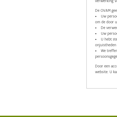
verwerking v
De OVAM geeft
• Uw persoon
om de door u 
• De verwerk
• Uw persoon
• U hebt stee
onjuistheden
• We treffen
persoonsgege
Door een acco
website. U ka