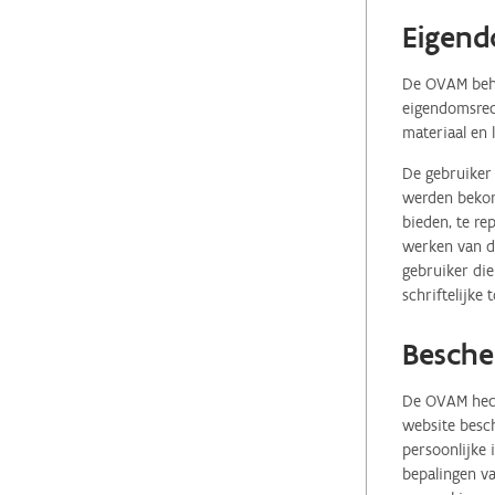
Eigend
De OVAM behou
eigendomsrech
materiaal en 
De gebruiker 
werden bekome
bieden, te re
werken van de
gebruiker die
schriftelijke
Besche
De OVAM hecht
website besch
persoonlijke
bepalingen va