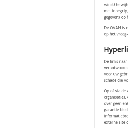
winst) te wij
met inbegrip,
gegevens op 
De OVAM is ni
op het vraag-
Hyperl
De links naar
verantwoordel
voor uw gebr
schade die vo
Op of via de 
organisaties
over geen enk
garantie bied
informatiebro
externe site 