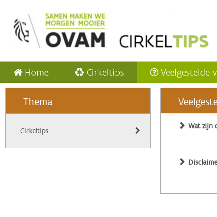
Home
Cirkeltips
Veelgestelde 
Thema
Veelgest
Wat zijn 
Cirkeltips
Disclaime