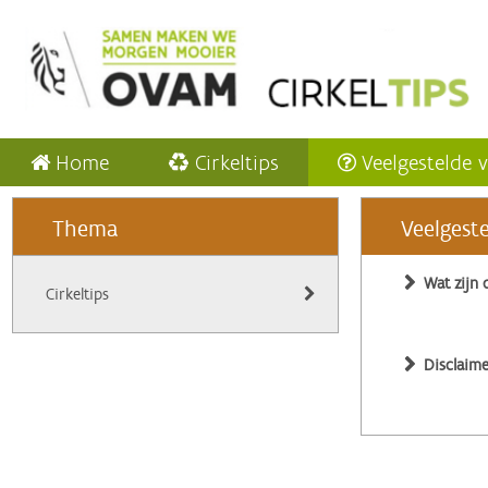
Home
Cirkeltips
Veelgestelde 
Thema
Veelgest
Wat zijn 
Cirkeltips
Disclaime