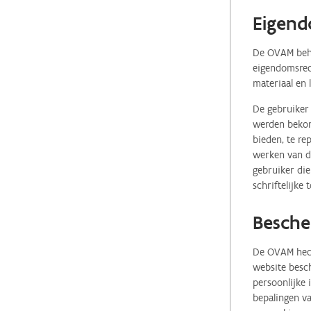
Eigend
De OVAM behou
eigendomsrech
materiaal en 
De gebruiker 
werden bekome
bieden, te re
werken van de
gebruiker die
schriftelijke
Besche
De OVAM hecht
website besch
persoonlijke
bepalingen va