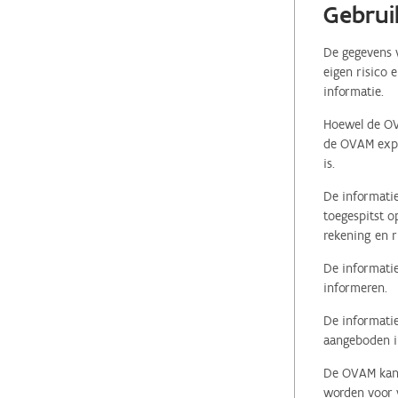
Gebrui
De gegevens v
eigen risico 
informatie.
Hoewel de OVA
de OVAM expli
is.
De informatie
toegespitst o
rekening en r
De informatie
informeren.
De informatie
aangeboden in
De OVAM kan i
worden voor v