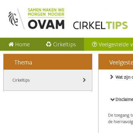
Home
Cirkeltips
Veelgestelde 
Thema
Veelgest
Wat zijn 
Cirkeltips
Disclaime
De toegang to
de hiernavol