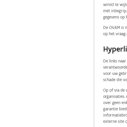
winst) te wij
met inbegrip,
gegevens op 
De OVAM is ni
op het vraag-
Hyperl
De links naar
verantwoordel
voor uw gebr
schade die vo
Op of via de 
organisaties
over geen enk
garantie bied
informatiebro
externe site 