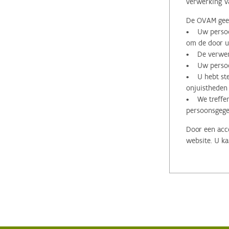
verwerking v
De OVAM geeft
• Uw persoon
om de door u 
• De verwerk
• Uw persoon
• U hebt stee
onjuistheden
• We treffen
persoonsgege
Door een acco
website. U ka