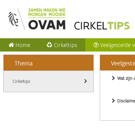
Home
Cirkeltips
Veelgestelde 
Thema
Veelgest
Wat zijn 
Cirkeltips
Disclaime