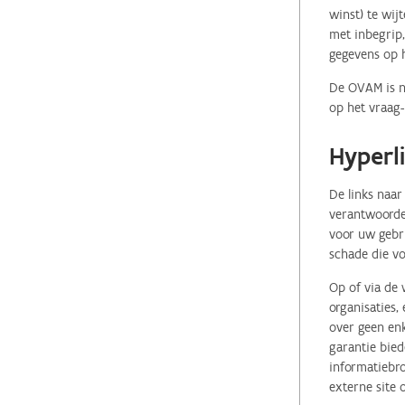
winst) te wij
met inbegrip,
gegevens op 
De OVAM is ni
op het vraag-
Hyperl
De links naar
verantwoordel
voor uw gebr
schade die vo
Op of via de 
organisaties
over geen enk
garantie bied
informatiebro
externe site 