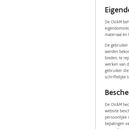
Eigend
De OVAM behou
eigendomsrech
materiaal en 
De gebruiker 
werden bekome
bieden, te re
werken van de
gebruiker die
schriftelijke
Besche
De OVAM hecht
website besch
persoonlijke
bepalingen va