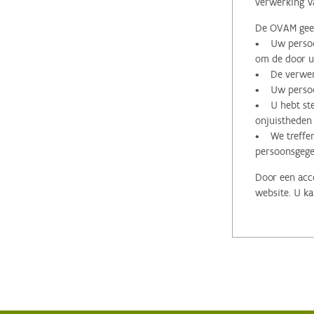
verwerking v
De OVAM geeft
• Uw persoon
om de door u 
• De verwerk
• Uw persoon
• U hebt stee
onjuistheden
• We treffen
persoonsgege
Door een acco
website. U ka