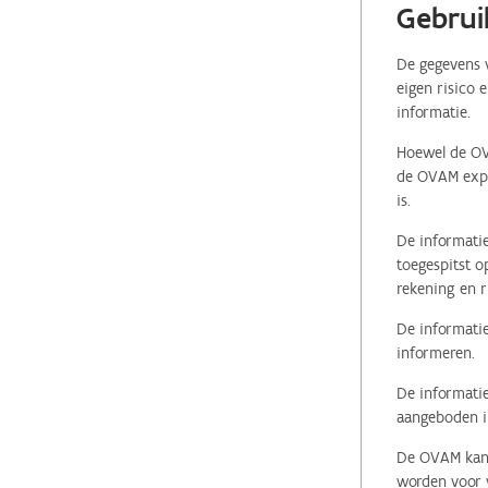
Gebrui
De gegevens v
eigen risico 
informatie.
Hoewel de OVA
de OVAM expli
is.
De informatie
toegespitst o
rekening en r
De informatie
informeren.
De informatie
aangeboden in
De OVAM kan i
worden voor v