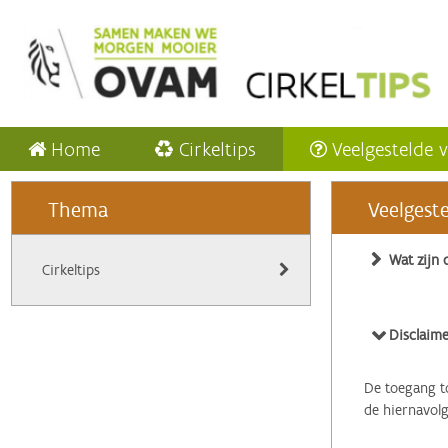
Home
Cirkeltips
Veelgestelde 
Thema
Veelgest
Wat zijn 
Cirkeltips
Disclaime
De toegang to
de hiernavol