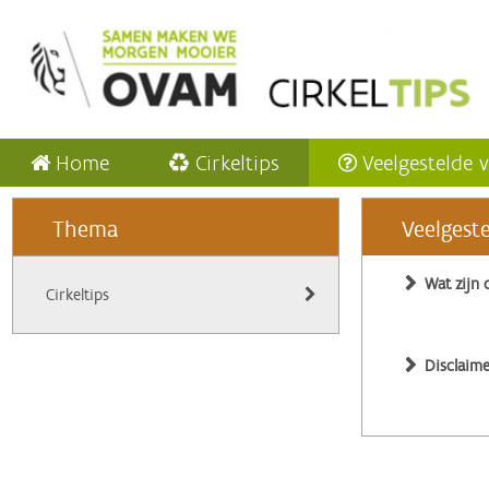
Home
Cirkeltips
Veelgestelde 
Thema
Veelgest
Wat zijn 
Cirkeltips
Disclaime