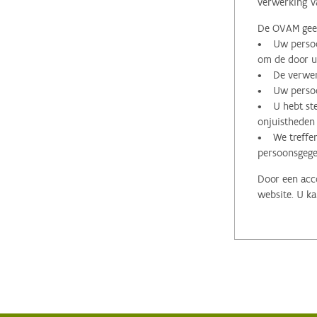
verwerking v
De OVAM geeft
• Uw persoon
om de door u 
• De verwerk
• Uw persoon
• U hebt stee
onjuistheden
• We treffen
persoonsgege
Door een acco
website. U ka