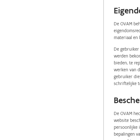
Eigend
De OVAM behou
eigendomsrech
materiaal en 
De gebruiker 
werden bekome
bieden, te re
werken van de
gebruiker die
schriftelijke
Besche
De OVAM hecht
website besch
persoonlijke
bepalingen va