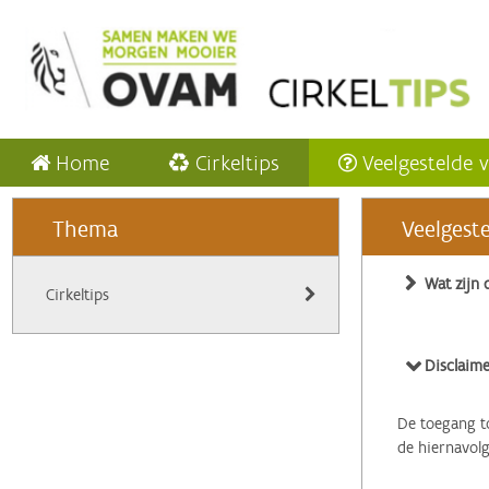
Home
Cirkeltips
Veelgestelde 
Thema
Veelgest
Wat zijn 
Cirkeltips
Disclaime
De toegang to
de hiernavol