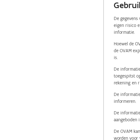
Gebrui
De gegevens v
eigen risico 
informatie.
Hoewel de OVA
de OVAM expli
is.
De informatie
toegespitst o
rekening en r
De informatie
informeren.
De informatie
aangeboden in
De OVAM kan i
worden voor v