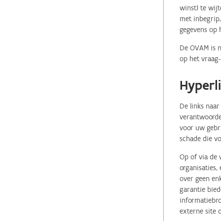
winst) te wij
met inbegrip,
gegevens op 
De OVAM is ni
op het vraag-
Hyperl
De links naar
verantwoordel
voor uw gebr
schade die vo
Op of via de 
organisaties
over geen enk
garantie bied
informatiebro
externe site 