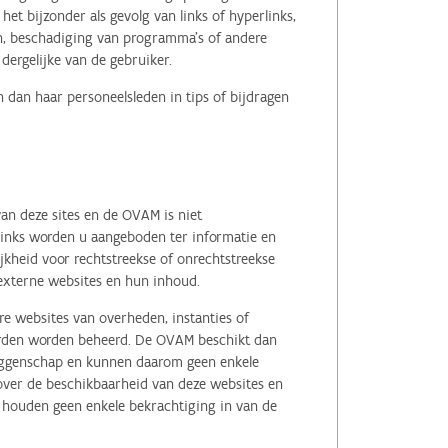
het bijzonder als gevolg van links of hyperlinks,
en, beschadiging van programma's of andere
ergelijke van de gebruiker.
 dan haar personeelsleden in tips of bijdragen
an deze sites en de OVAM is niet
 links worden u aangeboden ter informatie en
kheid voor rechtstreekse of onrechtstreekse
e externe websites en hun inhoud.
e websites van overheden, instanties of
erden worden beheerd. De OVAM beschikt dan
zeggenschap en kunnen daarom geen enkele
 over de beschikbaarheid van deze websites en
, houden geen enkele bekrachtiging in van de