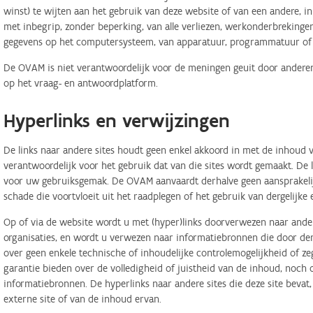
winst) te wijten aan het gebruik van deze website of van een andere, in 
met inbegrip, zonder beperking, van alle verliezen, werkonderbreking
gegevens op het computersysteem, van apparatuur, programmatuur of d
De OVAM is niet verantwoordelijk voor de meningen geuit door anderen
op het vraag- en antwoordplatform.
Hyperlinks en verwijzingen
De links naar andere sites houdt geen enkel akkoord in met de inhoud v
verantwoordelijk voor het gebruik dat van die sites wordt gemaakt. De
voor uw gebruiksgemak. De OVAM aanvaardt derhalve geen aansprakelij
schade die voortvloeit uit het raadplegen of het gebruik van dergelijk
Op of via de website wordt u met (hyper)links doorverwezen naar ander
organisaties, en wordt u verwezen naar informatiebronnen die door d
over geen enkele technische of inhoudelijke controlemogelijkheid of 
garantie bieden over de volledigheid of juistheid van de inhoud, noch
informatiebronnen. De hyperlinks naar andere sites die deze site bevat
externe site of van de inhoud ervan.