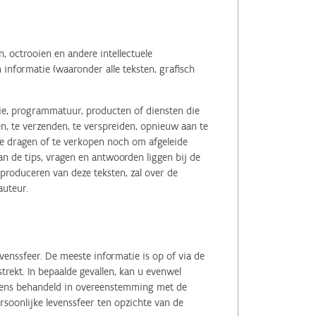
 octrooien en andere intellectuele
informatie (waaronder alle teksten, grafisch
tie, programmatuur, producten of diensten die
n, te verzenden, te verspreiden, opnieuw aan te
r te dragen of te verkopen noch om afgeleide
 de tips, vragen en antwoorden liggen bij de
eproduceren van deze teksten, zal over de
auteur.
enssfeer. De meeste informatie is op of via de
ekt. In bepaalde gevallen, kan u evenwel
evens behandeld in overeenstemming met de
soonlijke levenssfeer ten opzichte van de