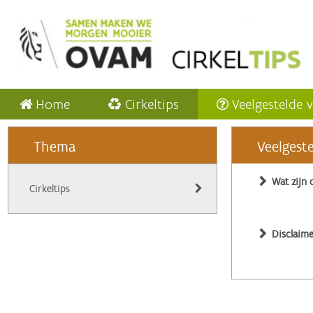
Home
Cirkeltips
Veelgestelde 
Thema
Veelgest
Wat zijn 
Cirkeltips
Disclaime