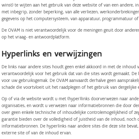
winst) te wijten aan het gebruik van deze website of van een andere, in 
met inbegrip, zonder beperking, van alle verliezen, werkonderbreking
gegevens op het computersysteem, van apparatuur, programmatuur of d
De OVAM is niet verantwoordelijk voor de meningen geuit door anderen
op het vraag- en antwoordplatform.
Hyperlinks en verwijzingen
De links naar andere sites houdt geen enkel akkoord in met de inhoud v
verantwoordelijk voor het gebruik dat van die sites wordt gemaakt. De
voor uw gebruiksgemak. De OVAM aanvaardt derhalve geen aansprakelij
schade die voortvloeit uit het raadplegen of het gebruik van dergelijk
Op of via de website wordt u met (hyper)links doorverwezen naar ander
organisaties, en wordt u verwezen naar informatiebronnen die door d
over geen enkele technische of inhoudelijke controlemogelijkheid of 
garantie bieden over de volledigheid of juistheid van de inhoud, noch
informatiebronnen. De hyperlinks naar andere sites die deze site bevat
externe site of van de inhoud ervan.