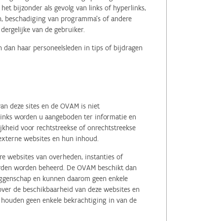
het bijzonder als gevolg van links of hyperlinks,
en, beschadiging van programma's of andere
ergelijke van de gebruiker.
 dan haar personeelsleden in tips of bijdragen
an deze sites en de OVAM is niet
 links worden u aangeboden ter informatie en
kheid voor rechtstreekse of onrechtstreekse
e externe websites en hun inhoud.
e websites van overheden, instanties of
erden worden beheerd. De OVAM beschikt dan
zeggenschap en kunnen daarom geen enkele
 over de beschikbaarheid van deze websites en
, houden geen enkele bekrachtiging in van de