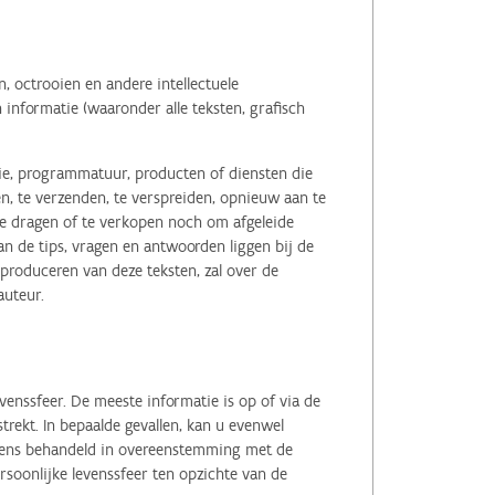
 octrooien en andere intellectuele
informatie (waaronder alle teksten, grafisch
tie, programmatuur, producten of diensten die
n, te verzenden, te verspreiden, opnieuw aan te
r te dragen of te verkopen noch om afgeleide
 de tips, vragen en antwoorden liggen bij de
eproduceren van deze teksten, zal over de
auteur.
enssfeer. De meeste informatie is op of via de
ekt. In bepaalde gevallen, kan u evenwel
evens behandeld in overeenstemming met de
soonlijke levenssfeer ten opzichte van de