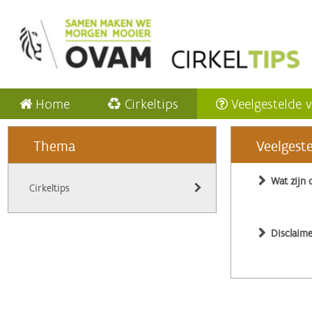
Home
Cirkeltips
Veelgestelde 
Thema
Veelgest
Wat zijn 
Cirkeltips
Disclaime