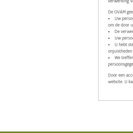
verwerking v
De OVAM geeft
• Uw persoon
om de door u 
• De verwerk
• Uw persoon
• U hebt stee
onjuistheden
• We treffen
persoonsgege
Door een acco
website. U ka