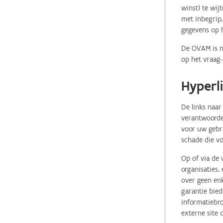
winst) te wij
met inbegrip,
gegevens op 
De OVAM is ni
op het vraag-
Hyperl
De links naar
verantwoordel
voor uw gebr
schade die vo
Op of via de 
organisaties
over geen enk
garantie bied
informatiebro
externe site 