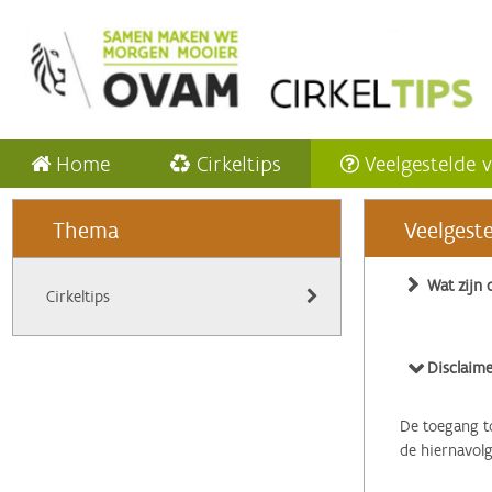
Home
Cirkeltips
Veelgestelde 
Thema
Veelgest
Wat zijn 
Cirkeltips
Disclaime
De toegang to
de hiernavol