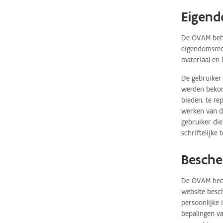
Eigend
De OVAM behou
eigendomsrech
materiaal en 
De gebruiker 
werden bekome
bieden, te re
werken van de
gebruiker die
schriftelijke
Besche
De OVAM hecht
website besch
persoonlijke
bepalingen va