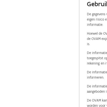
Gebrui
De gegevens v
eigen risico 
informatie.
Hoewel de OVA
de OVAM expli
is.
De informatie
toegespitst o
rekening en r
De informatie
informeren.
De informatie
aangeboden in
De OVAM kan i
worden voor v