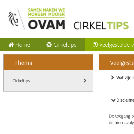
Home
Cirkeltips
Veelgestelde 
Thema
Veelgest
Wat zijn 
Cirkeltips
Disclaime
De toegang to
de hiernavol