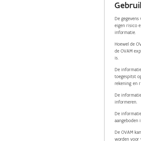
Gebrui
De gegevens v
eigen risico 
informatie.
Hoewel de OVA
de OVAM expli
is.
De informatie
toegespitst o
rekening en r
De informatie
informeren.
De informatie
aangeboden in
De OVAM kan i
worden voor v