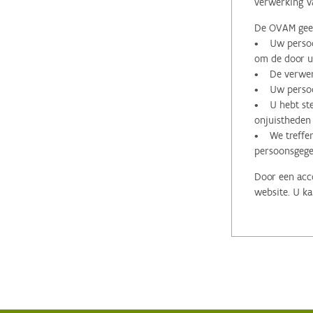
verwerking v
De OVAM geeft
• Uw persoon
om de door u 
• De verwerk
• Uw persoon
• U hebt stee
onjuistheden
• We treffen
persoonsgege
Door een acco
website. U ka