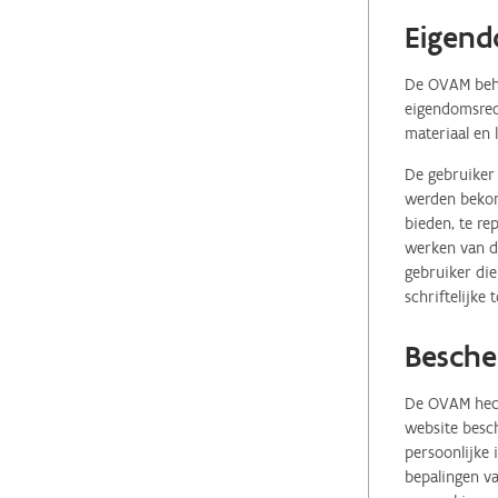
Eigend
De OVAM behou
eigendomsrech
materiaal en 
De gebruiker 
werden bekome
bieden, te re
werken van de
gebruiker die
schriftelijke
Besche
De OVAM hecht
website besch
persoonlijke
bepalingen va