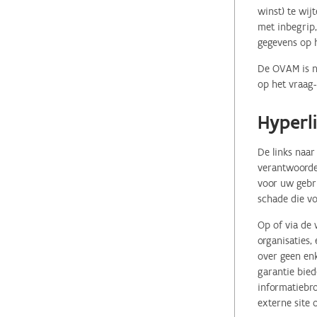
winst) te wij
met inbegrip,
gegevens op 
De OVAM is ni
op het vraag-
Hyperl
De links naar
verantwoordel
voor uw gebr
schade die vo
Op of via de 
organisaties
over geen enk
garantie bied
informatiebro
externe site 