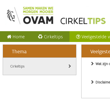
Home
Cirkeltips
Veelgestelde 
Thema
Veelgest
Wat zijn 
Cirkeltips
Disclaime