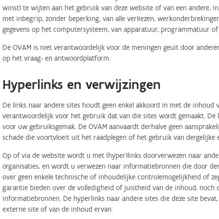
winst) te wijten aan het gebruik van deze website of van een andere, in 
met inbegrip, zonder beperking, van alle verliezen, werkonderbreking
gegevens op het computersysteem, van apparatuur, programmatuur of d
De OVAM is niet verantwoordelijk voor de meningen geuit door anderen
op het vraag- en antwoordplatform.
Hyperlinks en verwijzingen
De links naar andere sites houdt geen enkel akkoord in met de inhoud v
verantwoordelijk voor het gebruik dat van die sites wordt gemaakt. De
voor uw gebruiksgemak. De OVAM aanvaardt derhalve geen aansprakelij
schade die voortvloeit uit het raadplegen of het gebruik van dergelijk
Op of via de website wordt u met (hyper)links doorverwezen naar ander
organisaties, en wordt u verwezen naar informatiebronnen die door d
over geen enkele technische of inhoudelijke controlemogelijkheid of 
garantie bieden over de volledigheid of juistheid van de inhoud, noch
informatiebronnen. De hyperlinks naar andere sites die deze site bevat
externe site of van de inhoud ervan.