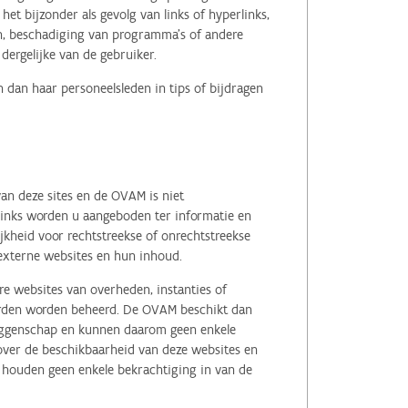
het bijzonder als gevolg van links of hyperlinks,
en, beschadiging van programma's of andere
ergelijke van de gebruiker.
 dan haar personeelsleden in tips of bijdragen
an deze sites en de OVAM is niet
 links worden u aangeboden ter informatie en
kheid voor rechtstreekse of onrechtstreekse
e externe websites en hun inhoud.
e websites van overheden, instanties of
erden worden beheerd. De OVAM beschikt dan
zeggenschap en kunnen daarom geen enkele
 over de beschikbaarheid van deze websites en
, houden geen enkele bekrachtiging in van de