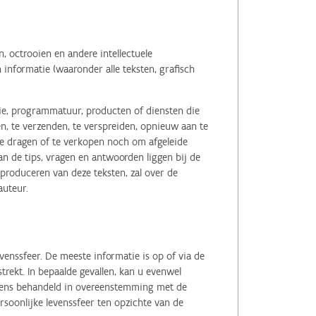
 octrooien en andere intellectuele
informatie (waaronder alle teksten, grafisch
tie, programmatuur, producten of diensten die
n, te verzenden, te verspreiden, opnieuw aan te
r te dragen of te verkopen noch om afgeleide
 de tips, vragen en antwoorden liggen bij de
eproduceren van deze teksten, zal over de
auteur.
enssfeer. De meeste informatie is op of via de
ekt. In bepaalde gevallen, kan u evenwel
evens behandeld in overeenstemming met de
soonlijke levenssfeer ten opzichte van de