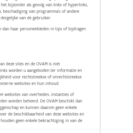
het bijzonder als gevolg van links of hyperlinks,
en, beschadiging van programma's of andere
ergelijke van de gebruiker.
 dan haar personeelsleden in tips of bijdragen
an deze sites en de OVAM is niet
 links worden u aangeboden ter informatie en
kheid voor rechtstreekse of onrechtstreekse
e externe websites en hun inhoud.
e websites van overheden, instanties of
erden worden beheerd. De OVAM beschikt dan
zeggenschap en kunnen daarom geen enkele
 over de beschikbaarheid van deze websites en
, houden geen enkele bekrachtiging in van de