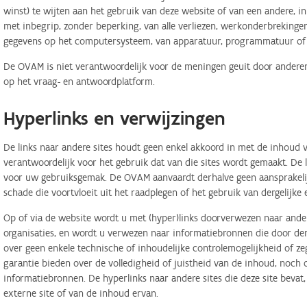
winst) te wijten aan het gebruik van deze website of van een andere, in 
met inbegrip, zonder beperking, van alle verliezen, werkonderbreking
gegevens op het computersysteem, van apparatuur, programmatuur of d
De OVAM is niet verantwoordelijk voor de meningen geuit door anderen
op het vraag- en antwoordplatform.
Hyperlinks en verwijzingen
De links naar andere sites houdt geen enkel akkoord in met de inhoud v
verantwoordelijk voor het gebruik dat van die sites wordt gemaakt. De
voor uw gebruiksgemak. De OVAM aanvaardt derhalve geen aansprakelij
schade die voortvloeit uit het raadplegen of het gebruik van dergelijk
Op of via de website wordt u met (hyper)links doorverwezen naar ander
organisaties, en wordt u verwezen naar informatiebronnen die door d
over geen enkele technische of inhoudelijke controlemogelijkheid of 
garantie bieden over de volledigheid of juistheid van de inhoud, noch
informatiebronnen. De hyperlinks naar andere sites die deze site bevat
externe site of van de inhoud ervan.