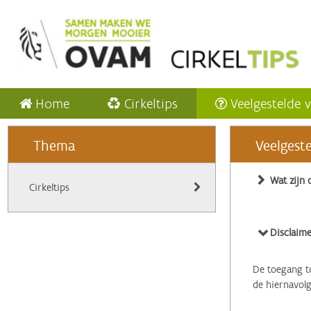
Home
Cirkeltips
Veelgestelde 
Thema
Veelgest
Wat zijn 
Cirkeltips
Disclaime
De toegang to
de hiernavol