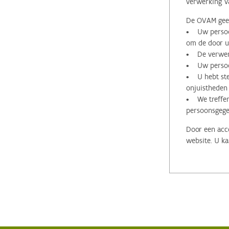
verwerking v
De OVAM geeft
• Uw persoon
om de door u 
• De verwerk
• Uw persoon
• U hebt stee
onjuistheden
• We treffen
persoonsgege
Door een acco
website. U ka