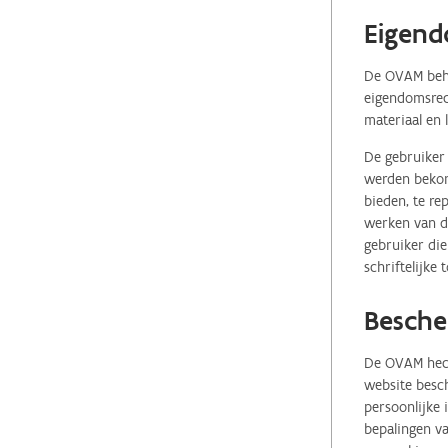
Eigend
De OVAM behou
eigendomsrech
materiaal en 
De gebruiker 
werden bekome
bieden, te re
werken van de
gebruiker die
schriftelijke
Besche
De OVAM hecht
website besch
persoonlijke
bepalingen va