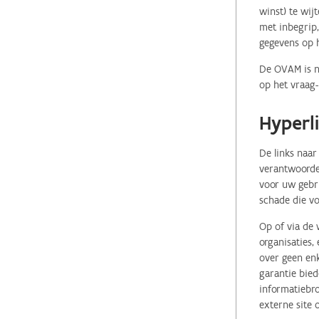
winst) te wij
met inbegrip,
gegevens op 
De OVAM is ni
op het vraag-
Hyperl
De links naar
verantwoordel
voor uw gebr
schade die vo
Op of via de 
organisaties
over geen enk
garantie bied
informatiebro
externe site 