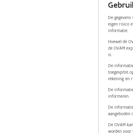
Gebrui
De gegevens v
eigen risico 
informatie.
Hoewel de OVA
de OVAM expli
is.
De informatie
toegespitst o
rekening en r
De informatie
informeren.
De informatie
aangeboden in
De OVAM kan i
worden voor v