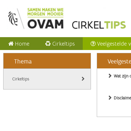
Home
Cirkeltips
Veelgestelde 
Thema
Veelgest
Wat zijn 
Cirkeltips
Disclaime