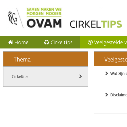
Home
Cirkeltips
Veelgestelde 
Thema
Veelgest
Wat zijn 
Cirkeltips
Disclaime