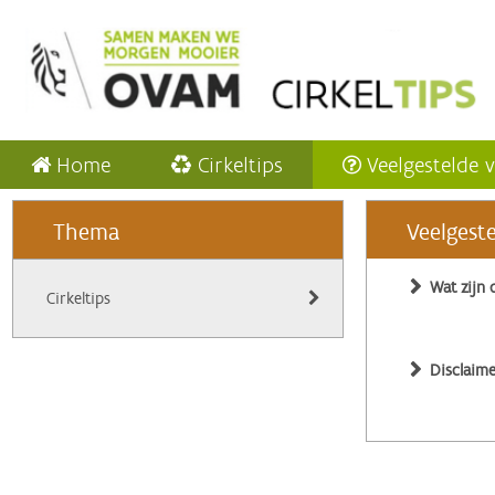
Home
Cirkeltips
Veelgestelde 
Thema
Veelgest
Wat zijn 
Cirkeltips
Disclaime