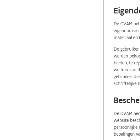
Eigend
De OVAM behou
eigendomsrech
materiaal en 
De gebruiker 
werden bekome
bieden, te re
werken van de
gebruiker die
schriftelijke
Besche
De OVAM hecht
website besch
persoonlijke
bepalingen va