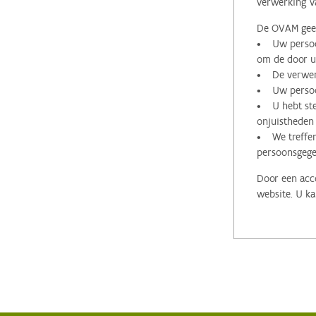
verwerking v
De OVAM geeft
• Uw persoon
om de door u 
• De verwerk
• Uw persoon
• U hebt stee
onjuistheden
• We treffen
persoonsgege
Door een acco
website. U ka