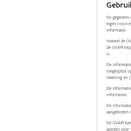
Gebrui
De gegevens v
eigen risico 
informatie.
Hoewel de OVA
de OVAM expli
is.
De informatie
toegespitst o
rekening en r
De informatie
informeren.
De informatie
aangeboden in
De OVAM kan i
worden voor v