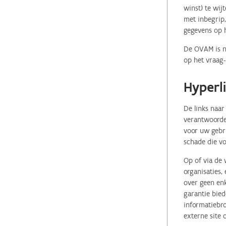
winst) te wij
met inbegrip,
gegevens op 
De OVAM is ni
op het vraag-
Hyperl
De links naar
verantwoordel
voor uw gebr
schade die vo
Op of via de 
organisaties
over geen enk
garantie bied
informatiebro
externe site 