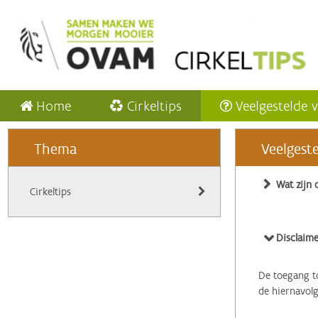
Home
Cirkeltips
Veelgestelde 
Thema
Veelgest
Wat zijn 
Cirkeltips
Disclaime
De toegang to
de hiernavol