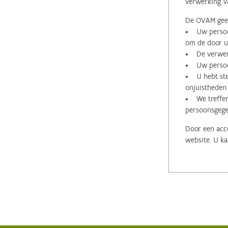
verwerking v
De OVAM geeft
• Uw persoon
om de door u 
• De verwerk
• Uw persoon
• U hebt stee
onjuistheden
• We treffen
persoonsgege
Door een acco
website. U ka