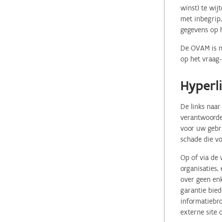
winst) te wij
met inbegrip,
gegevens op 
De OVAM is ni
op het vraag-
Hyperl
De links naar
verantwoordel
voor uw gebr
schade die vo
Op of via de 
organisaties
over geen enk
garantie bied
informatiebro
externe site 