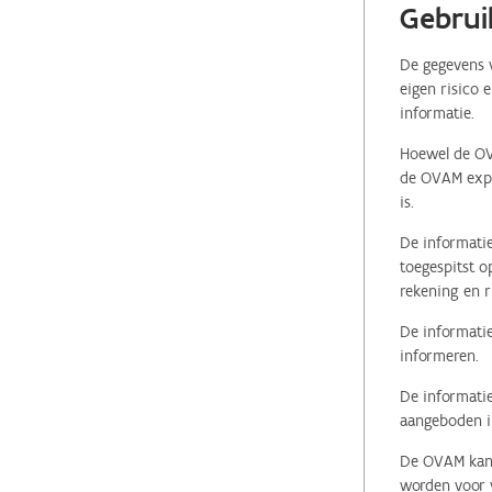
Gebrui
De gegevens v
eigen risico 
informatie.
Hoewel de OVA
de OVAM expli
is.
De informatie
toegespitst o
rekening en r
De informatie
informeren.
De informatie
aangeboden in
De OVAM kan i
worden voor v