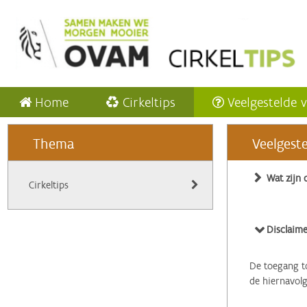
Home
Cirkeltips
Veelgestelde 
Thema
Veelgest
Wat zijn 
Cirkeltips
Disclaime
De toegang to
de hiernavol