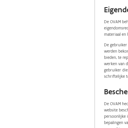
Eigend
De OVAM behou
eigendomsrech
materiaal en 
De gebruiker 
werden bekome
bieden, te re
werken van de
gebruiker die
schriftelijke
Besche
De OVAM hecht
website besch
persoonlijke
bepalingen va