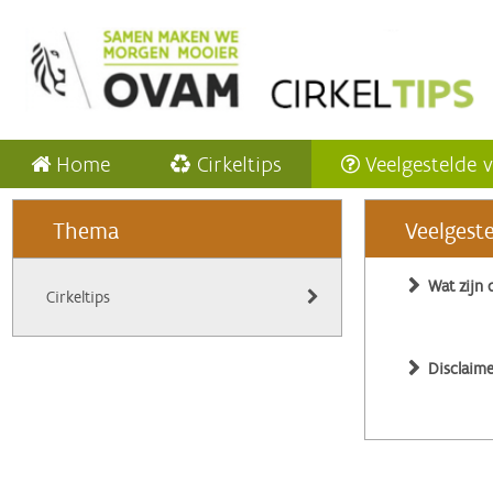
Home
Cirkeltips
Veelgestelde 
Thema
Veelgest
Wat zijn 
Cirkeltips
Disclaime