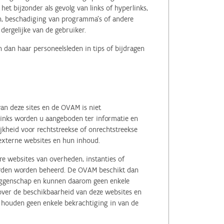
het bijzonder als gevolg van links of hyperlinks,
en, beschadiging van programma's of andere
ergelijke van de gebruiker.
 dan haar personeelsleden in tips of bijdragen
an deze sites en de OVAM is niet
 links worden u aangeboden ter informatie en
kheid voor rechtstreekse of onrechtstreekse
e externe websites en hun inhoud.
e websites van overheden, instanties of
erden worden beheerd. De OVAM beschikt dan
zeggenschap en kunnen daarom geen enkele
 over de beschikbaarheid van deze websites en
, houden geen enkele bekrachtiging in van de