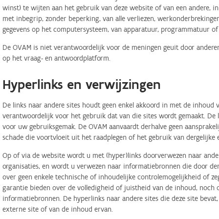
winst) te wijten aan het gebruik van deze website of van een andere, in 
met inbegrip, zonder beperking, van alle verliezen, werkonderbreking
gegevens op het computersysteem, van apparatuur, programmatuur of d
De OVAM is niet verantwoordelijk voor de meningen geuit door anderen
op het vraag- en antwoordplatform.
Hyperlinks en verwijzingen
De links naar andere sites houdt geen enkel akkoord in met de inhoud v
verantwoordelijk voor het gebruik dat van die sites wordt gemaakt. De
voor uw gebruiksgemak. De OVAM aanvaardt derhalve geen aansprakelij
schade die voortvloeit uit het raadplegen of het gebruik van dergelijk
Op of via de website wordt u met (hyper)links doorverwezen naar ander
organisaties, en wordt u verwezen naar informatiebronnen die door d
over geen enkele technische of inhoudelijke controlemogelijkheid of 
garantie bieden over de volledigheid of juistheid van de inhoud, noch
informatiebronnen. De hyperlinks naar andere sites die deze site bevat
externe site of van de inhoud ervan.