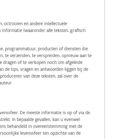
 octrooien en andere intellectuele
informatie (waaronder alle teksten, grafisch
tie, programmatuur, producten of diensten die
n, te verzenden, te verspreiden, opnieuw aan te
r te dragen of te verkopen noch om afgeleide
 de tips, vragen en antwoorden liggen bij de
eproduceren van deze teksten, zal over de
auteur.
enssfeer. De meeste informatie is op of via de
ekt. In bepaalde gevallen, kan u evenwel
evens behandeld in overeenstemming met de
soonlijke levenssfeer ten opzichte van de