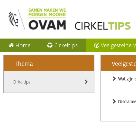
Home
Cirkeltips
Veelgestelde 
Thema
Veelgest
Wat zijn 
Cirkeltips
Disclaime