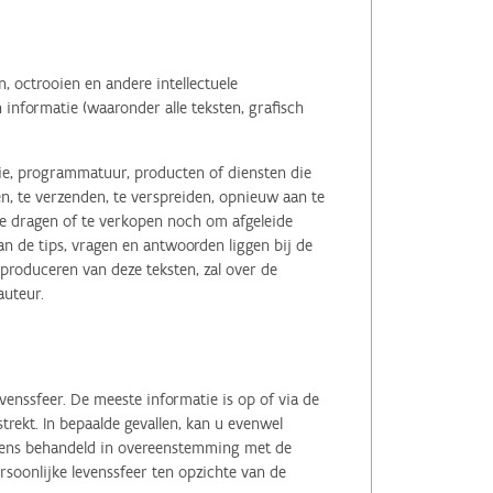
 octrooien en andere intellectuele
informatie (waaronder alle teksten, grafisch
tie, programmatuur, producten of diensten die
n, te verzenden, te verspreiden, opnieuw aan te
r te dragen of te verkopen noch om afgeleide
 de tips, vragen en antwoorden liggen bij de
eproduceren van deze teksten, zal over de
auteur.
enssfeer. De meeste informatie is op of via de
ekt. In bepaalde gevallen, kan u evenwel
evens behandeld in overeenstemming met de
soonlijke levenssfeer ten opzichte van de