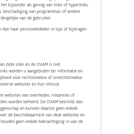
het bijzonder als gevolg van links of hyperlinks,
en, beschadiging van programma's of andere
ergelijke van de gebruiker.
 dan haar personeelsleden in tips of bijdragen
an deze sites en de OVAM is niet
 links worden u aangeboden ter informatie en
kheid voor rechtstreekse of onrechtstreekse
e externe websites en hun inhoud.
e websites van overheden, instanties of
erden worden beheerd. De OVAM beschikt dan
zeggenschap en kunnen daarom geen enkele
 over de beschikbaarheid van deze websites en
, houden geen enkele bekrachtiging in van de