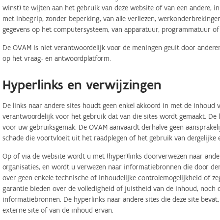
winst) te wijten aan het gebruik van deze website of van een andere, in 
met inbegrip, zonder beperking, van alle verliezen, werkonderbreking
gegevens op het computersysteem, van apparatuur, programmatuur of d
De OVAM is niet verantwoordelijk voor de meningen geuit door anderen
op het vraag- en antwoordplatform.
Hyperlinks en verwijzingen
De links naar andere sites houdt geen enkel akkoord in met de inhoud v
verantwoordelijk voor het gebruik dat van die sites wordt gemaakt. De
voor uw gebruiksgemak. De OVAM aanvaardt derhalve geen aansprakelij
schade die voortvloeit uit het raadplegen of het gebruik van dergelijk
Op of via de website wordt u met (hyper)links doorverwezen naar ander
organisaties, en wordt u verwezen naar informatiebronnen die door d
over geen enkele technische of inhoudelijke controlemogelijkheid of 
garantie bieden over de volledigheid of juistheid van de inhoud, noch
informatiebronnen. De hyperlinks naar andere sites die deze site bevat
externe site of van de inhoud ervan.