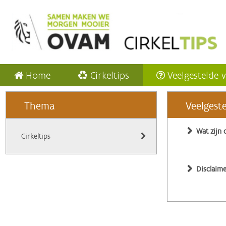
Home
Cirkeltips
Veelgestelde 
Thema
Veelgest
Wat zijn 
Cirkeltips
Disclaime