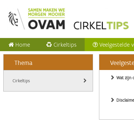
Home
Cirkeltips
Veelgestelde 
Thema
Veelgest
Wat zijn 
Cirkeltips
Disclaime