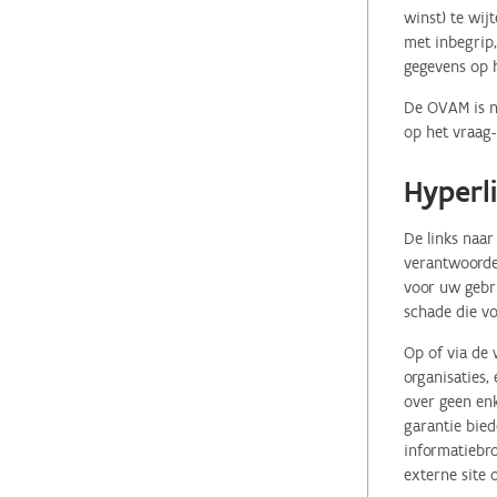
winst) te wij
met inbegrip,
gegevens op 
De OVAM is ni
op het vraag-
Hyperl
De links naar
verantwoordel
voor uw gebr
schade die vo
Op of via de 
organisaties
over geen enk
garantie bied
informatiebro
externe site 