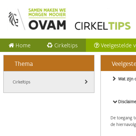
Home
Cirkeltips
Veelgestelde 
Thema
Veelgest
Wat zijn 
Cirkeltips
Disclaime
De toegang to
de hiernavol