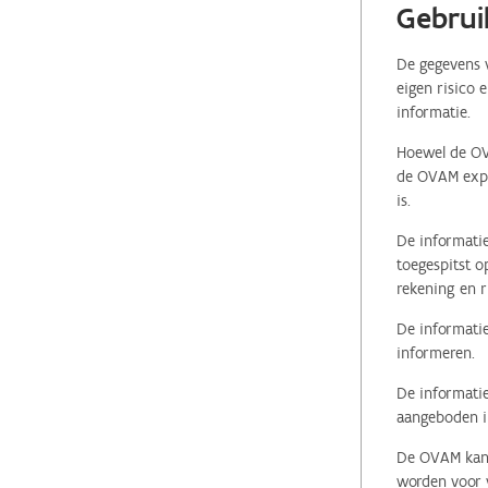
Gebrui
De gegevens v
eigen risico 
informatie.
Hoewel de OVA
de OVAM expli
is.
De informatie
toegespitst o
rekening en r
De informatie
informeren.
De informatie
aangeboden in
De OVAM kan i
worden voor v