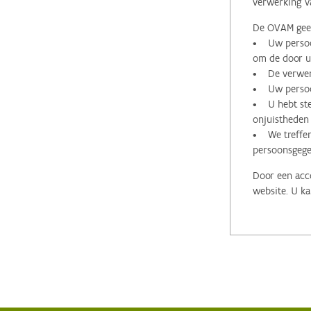
verwerking v
De OVAM geeft
• Uw persoon
om de door u 
• De verwerk
• Uw persoon
• U hebt stee
onjuistheden
• We treffen
persoonsgege
Door een acco
website. U ka