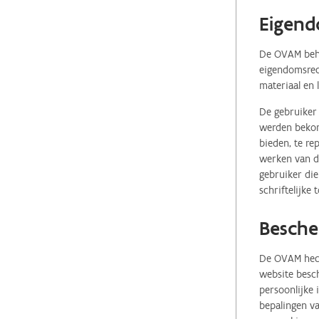
Eigend
De OVAM behou
eigendomsrech
materiaal en 
De gebruiker 
werden bekome
bieden, te re
werken van de
gebruiker die
schriftelijke
Besche
De OVAM hecht
website besch
persoonlijke
bepalingen va