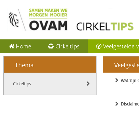
Home
Cirkeltips
Veelgestelde 
Thema
Veelgest
Wat zijn 
Cirkeltips
Disclaime