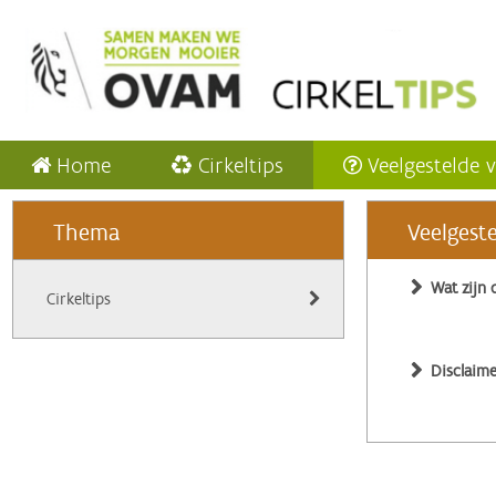
Home
Cirkeltips
Veelgestelde 
Thema
Veelgest
Wat zijn 
Cirkeltips
Disclaime