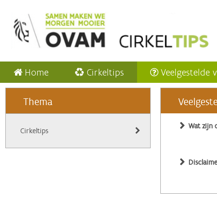
Home
Cirkeltips
Veelgestelde 
Thema
Veelgest
Wat zijn 
Cirkeltips
Disclaime