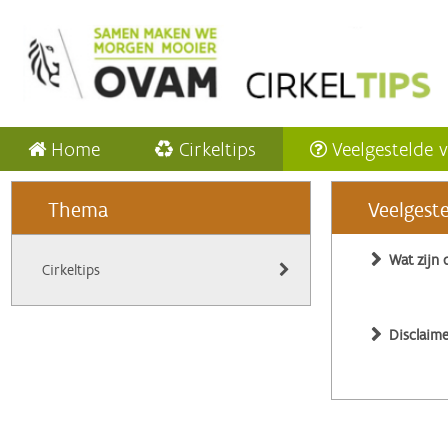
Home
Cirkeltips
Veelgestelde 
Thema
Veelgest
Wat zijn 
Cirkeltips
Disclaime