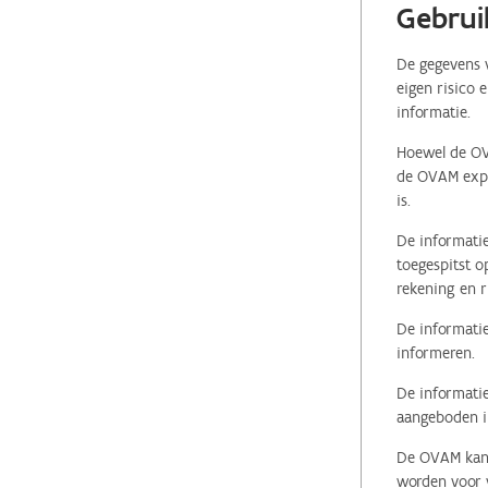
Gebrui
De gegevens v
eigen risico 
informatie.
Hoewel de OVA
de OVAM expli
is.
De informatie
toegespitst o
rekening en r
De informatie
informeren.
De informatie
aangeboden in
De OVAM kan i
worden voor v