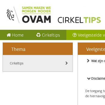
Home
Cirkeltips
Veelgestelde 
Thema
Veelgest
Wat zijn 
Cirkeltips
Disclaime
De toegang to
de hiernavol