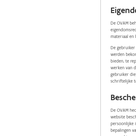
Eigend
De OVAM behou
eigendomsrech
materiaal en 
De gebruiker 
werden bekome
bieden, te re
werken van de
gebruiker die
schriftelijke
Besche
De OVAM hecht
website besch
persoonlijke
bepalingen va