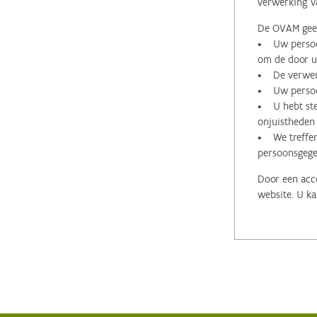
verwerking v
De OVAM geeft
• Uw persoon
om de door u 
• De verwerk
• Uw persoon
• U hebt stee
onjuistheden
• We treffen
persoonsgege
Door een acco
website. U ka