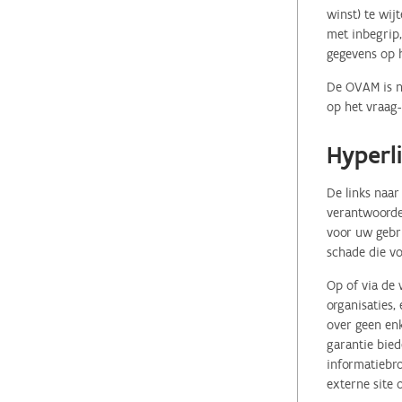
winst) te wij
met inbegrip,
gegevens op 
De OVAM is ni
op het vraag-
Hyperl
De links naar
verantwoordel
voor uw gebr
schade die vo
Op of via de 
organisaties
over geen enk
garantie bied
informatiebro
externe site 