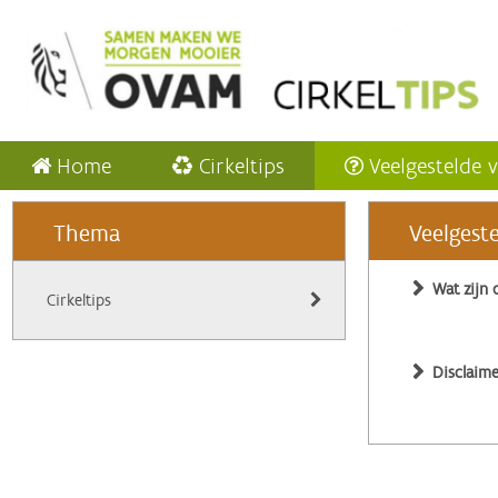
Home
Cirkeltips
Veelgestelde 
Thema
Veelgest
Wat zijn 
Cirkeltips
Disclaime