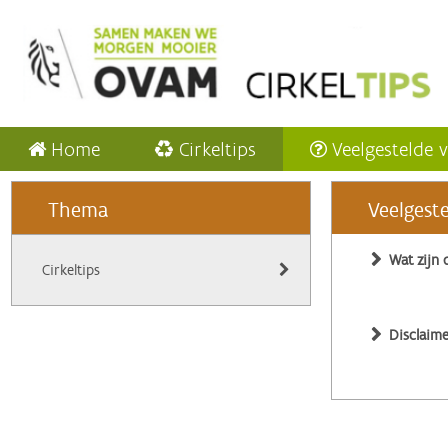
Home
Cirkeltips
Veelgestelde 
Thema
Veelgest
Wat zijn 
Cirkeltips
Disclaime