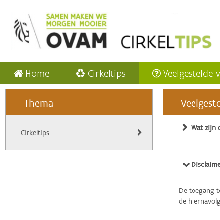
Home
Cirkeltips
Veelgestelde 
Thema
Veelgest
Wat zijn 
Cirkeltips
Disclaime
De toegang to
de hiernavol