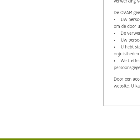
verwerking v
De OVAM geeft
• Uw persoon
om de door u 
• De verwerk
• Uw persoon
• U hebt stee
onjuistheden
• We treffen
persoonsgege
Door een acco
website. U ka