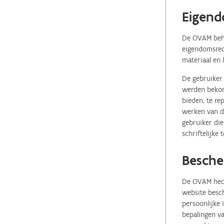
Eigend
De OVAM behou
eigendomsrech
materiaal en 
De gebruiker 
werden bekome
bieden, te re
werken van de
gebruiker die
schriftelijke
Besche
De OVAM hecht
website besch
persoonlijke
bepalingen va