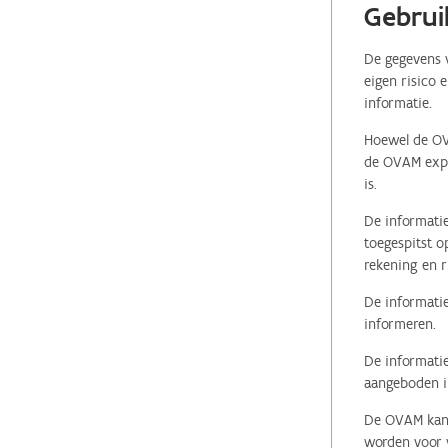
Gebrui
De gegevens v
eigen risico 
informatie.
Hoewel de OVA
de OVAM expli
is.
De informatie
toegespitst o
rekening en r
De informatie
informeren.
De informatie
aangeboden in
De OVAM kan i
worden voor v