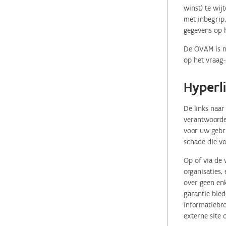
winst) te wij
met inbegrip,
gegevens op 
De OVAM is ni
op het vraag-
Hyperl
De links naar
verantwoordel
voor uw gebr
schade die vo
Op of via de 
organisaties
over geen enk
garantie bied
informatiebro
externe site 