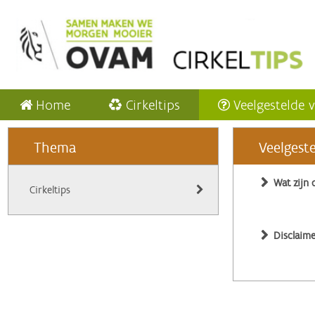
Home
Cirkeltips
Veelgestelde 
Thema
Veelgest
Wat zijn 
Cirkeltips
Disclaime