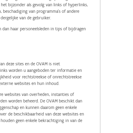
het bijzonder als gevolg van links of hyperlinks,
en, beschadiging van programma's of andere
ergelijke van de gebruiker.
 dan haar personeelsleden in tips of bijdragen
an deze sites en de OVAM is niet
 links worden u aangeboden ter informatie en
kheid voor rechtstreekse of onrechtstreekse
e externe websites en hun inhoud.
e websites van overheden, instanties of
erden worden beheerd. De OVAM beschikt dan
zeggenschap en kunnen daarom geen enkele
 over de beschikbaarheid van deze websites en
, houden geen enkele bekrachtiging in van de