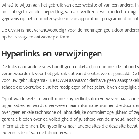
winst) te wijten aan het gebruik van deze website of van een andere, in 
met inbegrip, zonder beperking, van alle verliezen, werkonderbreking
gegevens op het computersysteem, van apparatuur, programmatuur of d
De OVAM is niet verantwoordelijk voor de meningen geuit door anderen
op het vraag- en antwoordplatform.
Hyperlinks en verwijzingen
De links naar andere sites houdt geen enkel akkoord in met de inhoud v
verantwoordelijk voor het gebruik dat van die sites wordt gemaakt. De
voor uw gebruiksgemak. De OVAM aanvaardt derhalve geen aansprakelij
schade die voortvloeit uit het raadplegen of het gebruik van dergelijk
Op of via de website wordt u met (hyper)links doorverwezen naar ander
organisaties, en wordt u verwezen naar informatiebronnen die door d
over geen enkele technische of inhoudelijke controlemogelijkheid of 
garantie bieden over de volledigheid of juistheid van de inhoud, noch
informatiebronnen. De hyperlinks naar andere sites die deze site bevat
externe site of van de inhoud ervan.