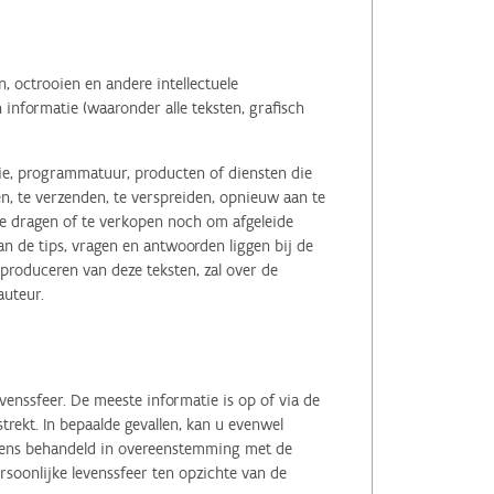
 octrooien en andere intellectuele
informatie (waaronder alle teksten, grafisch
tie, programmatuur, producten of diensten die
n, te verzenden, te verspreiden, opnieuw aan te
r te dragen of te verkopen noch om afgeleide
 de tips, vragen en antwoorden liggen bij de
eproduceren van deze teksten, zal over de
auteur.
enssfeer. De meeste informatie is op of via de
ekt. In bepaalde gevallen, kan u evenwel
evens behandeld in overeenstemming met de
soonlijke levenssfeer ten opzichte van de