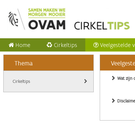
Home
Cirkeltips
Veelgestelde 
Thema
Veelgest
Wat zijn 
Cirkeltips
Disclaime