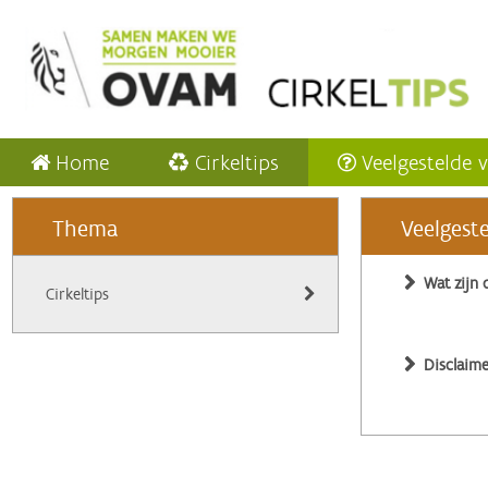
Home
Cirkeltips
Veelgestelde 
Thema
Veelgest
Wat zijn 
Cirkeltips
Disclaime