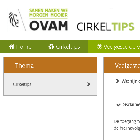
Home
Cirkeltips
Veelgestelde 
Thema
Veelgest
Wat zijn 
Cirkeltips
Disclaime
De toegang to
de hiernavol