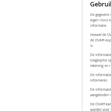
Gebrui
De gegevens v
eigen risico 
informatie.
Hoewel de OVA
de OVAM expli
is.
De informatie
toegespitst o
rekening en r
De informatie
informeren.
De informatie
aangeboden in
De OVAM kan i
worden voor v