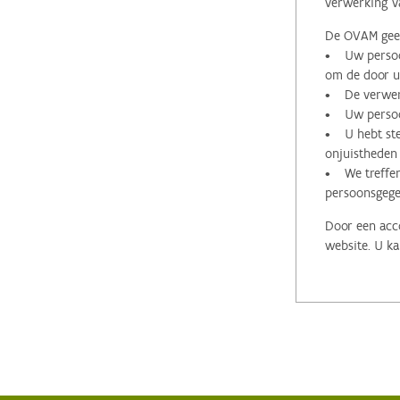
verwerking v
De OVAM geeft
• Uw persoon
om de door u 
• De verwerk
• Uw persoon
• U hebt stee
onjuistheden
• We treffen
persoonsgege
Door een acco
website. U ka