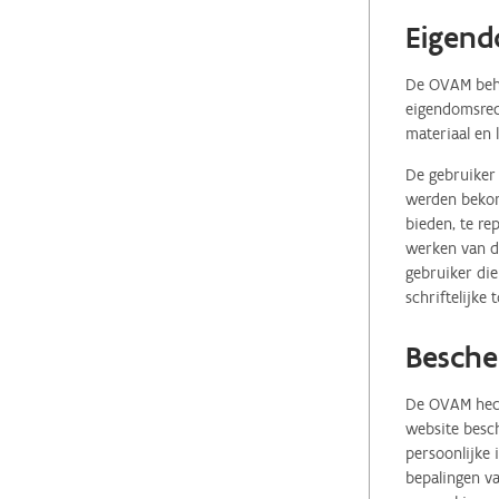
Eigend
De OVAM behou
eigendomsrech
materiaal en 
De gebruiker 
werden bekome
bieden, te re
werken van de
gebruiker die
schriftelijke
Besche
De OVAM hecht
website besch
persoonlijke
bepalingen va