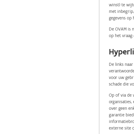
winst) te wij
met inbegrip,
gegevens op 
De OVAM is ni
op het vraag-
Hyperl
De links naar
verantwoordel
voor uw gebr
schade die vo
Op of via de 
organisaties
over geen enk
garantie bied
informatiebro
externe site 