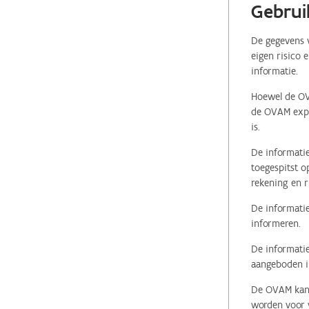
Gebrui
De gegevens v
eigen risico 
informatie.
Hoewel de OVA
de OVAM expli
is.
De informatie
toegespitst o
rekening en r
De informatie
informeren.
De informatie
aangeboden in
De OVAM kan i
worden voor v