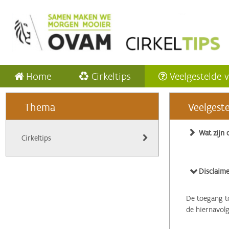
Home
Cirkeltips
Veelgestelde 
Thema
Veelgest
Wat zijn 
Cirkeltips
Disclaime
De toegang to
de hiernavol