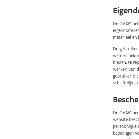
Eigend
De OVAM behou
eigendomsrech
materiaal en 
De gebruiker 
werden bekome
bieden, te re
werken van de
gebruiker die
schriftelijke
Besche
De OVAM hecht
website besch
persoonlijke
bepalingen va