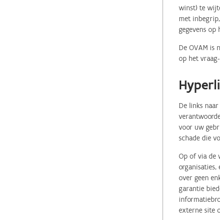
winst) te wij
met inbegrip,
gegevens op 
De OVAM is ni
op het vraag-
Hyperl
De links naar
verantwoordel
voor uw gebr
schade die vo
Op of via de 
organisaties
over geen enk
garantie bied
informatiebro
externe site 