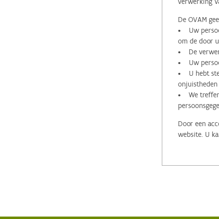
verwerking v
De OVAM geeft
• Uw persoon
om de door u 
• De verwerk
• Uw persoon
• U hebt stee
onjuistheden
• We treffen
persoonsgege
Door een acco
website. U ka